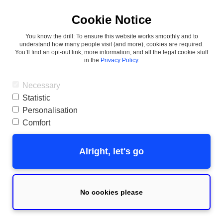
Cookie Notice
You know the drill: To ensure this website works smoothly and to
understand how many people visit (and more), cookies are required.
You’ll find an opt-out link, more information, and all the legal cookie stuff
in the
Privacy Policy
.
Necessary
Statistic
Du willst deine Texte schreiben 
Personalisation
Comfort
lassen? Vermeide diese 10 Fehler!
Alright, let's go
Tolle Texte können Menschen begeistern,
emotional berühren und sogar Produkte und
Dienstleistungen verkaufen.
No cookies please
Kein Wunder also, dass gute Texter von allen