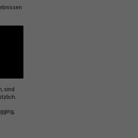
gebnissen
, sind
tzlich.
gging,