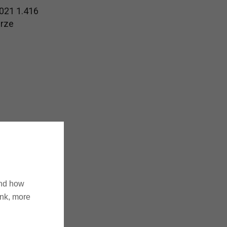
2021 1.416
urze
ntent-
oder
ofortigen
and how
ink, more
alte sind