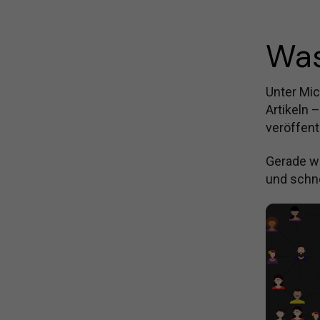
Was
Unter Mic
Artikeln 
veröffent
Gerade we
und schne