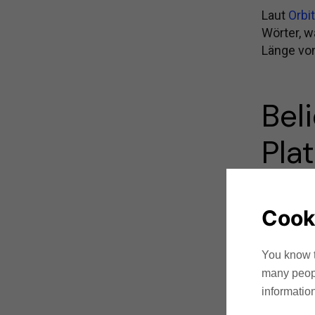
Laut
Orbi
Wörter, w
Länge von
Bel
Pla
Microblog
Format ei
Cook
Newslette
Verbindu
You know t
many people
LinkedI
information
Dies ist 