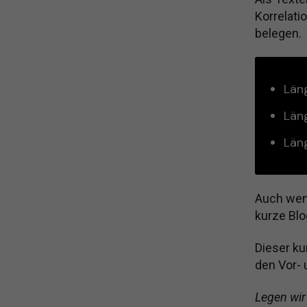
Korrelati
belegen.
Län
Län
Län
Auch wen
kurze Blo
Dieser ku
den Vor- 
Legen wir 