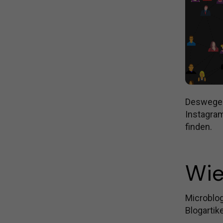
Deswegen 
Instagra
finden.
Wie
Microblog
Blogartik