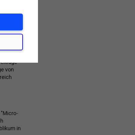
on
keit, mit
teln.
eiträge
ge von
reich
 "Micro-
ch
blikum in