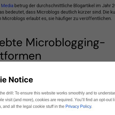
t Media
betrug der durchschnittliche Blogartikel im Jahr 
as bedeutet, dass Microblogs deutlich kürzer sind. Die k
 Microblogs erlaubt es, sie häufiger zu veröffentlichen.
iebte Microblogging-
ttformen
ging ist auf verschiedenen Plattformen möglich. Das Co
gnet sich aber am besten für Social-Media-Plattformen (
ie Notice
r), da diese Marketing-Kanäle von kurzen Inhalten und s
ngen leben.
he drill: To ensure this website works smoothly and to underst
 visit (and more), cookies are required. You’ll find an opt-out l
n
, and all the legal cookie stuff in the
Privacy Policy
.
eine trendige Plattform für Microblogging. Schriftliche Inh