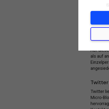
auf Linke
Zwar sind
Unternehm
anderen i
Facebo
Auf diese
als auf a
Einzelpe
angesiede
Twitter
Twitter l
Micro-Blo
hervorrag